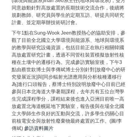
(環境與能源系)Inah Seo系主任(地球與環境系)，雙方
同意啟動針對高放處置的長期技術交流合作，後續將
規劃教師、研究員與學生的定期互訪、研提共同研究
計畫、並定期舉辦技術研討會。
下午1點在Sung-Wook Jeen教授熱心的協助安排，參
觀了目前全北國立大學環境與能源系、地球與環境系
的教學與研究設備資源，包括目前正在執行相關韓國
高放處置研究計畫，透過不同管柱裝置模擬放射性核
種在土壤中的遷移行為。完成參訪實驗室後，下午3
點由蔡世欽博士與李傳斌博士分別針對[放廢中心的研
究發展近況]與[同步輻射光譜應用與分析核種遷移行
為]進行口頭報告，蔡博士特別說明放廢中心目前已經
參與日本北海道大學暑期課程，去年共有五位台灣學
生完成課程學分，課程結束後也進入亞洲目前唯一高
放處置北海道幌延地下實驗室，報告後與在場全北國
立大學師生作良好的互動與交流，許多學生仍關心目
前核電安全與放射性廢棄物最終處置的工作。(圖/李
傳斌)
參訪資料圖片