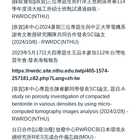
[錄取通知][恭賀]三位專題生郭粁庠王昱閎孫奇睿114
學年度清大核工所碩士班甄試通過錄取 -
RWRDC(NTHU)
[恭賀]本中心2024暑期三位專題生與中正大學電機系
謝奇文教授研究團隊共同合作發表SCI論文
(2024/10/8) - RWRDC(NTHU)
2023年5月17日大四專題生王品丰參加112年台灣地
質年會,發表海報報告
https://rwrdc.site.nthu.edu.tw/p/405-1574-
257181,c82.php?Lang=zh-tw
[恭賀]本中心專題生陳睿麒同學發表SCI論文, 題目:A
study on porosity investigation of compacted
bentonite in various densities by using micro-
computed tomography images analysis (2024/2/28) -
RWRDC(NTHU)
台日合作[以廢治廢] 放廢中心RWRDC與日本環境永
續研究所RIES完成合作備忘錄(MOU) -