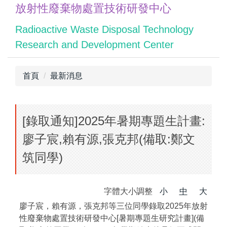
放射性廢棄物處置技術研發中心
跳
到
Radioactive Waste Disposal Technology
主
Research and Development Center
要
內
容
首頁
最新消息
區
[錄取通知]2025年暑期專題生計畫:
廖子宸,賴有源,張克邦(備取:鄭文
筑同學)
字體大小調整
小
中
大
廖子宸，賴有源，張克邦等三位同學錄取2025年放射
性廢棄物處置技術研發中心[暑期專題生研究計畫](備