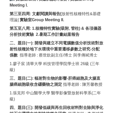
Meeting I.
第三至四周: 文獻閱讀與報告[
放射性核種特性&基礎
理論]
實驗室Group Meeting II.
第五至八周: 1.核種特性實驗(吸附, 管柱) & 各項儀器
分析技術實驗 2.暑期工作計畫結案報告
二、題目(一): 開發與建立不同電腦數值分析技術對放
射性核種於地下水環境中重要遷移參數之研究-分配
係數
指導老師 : 蔡世欽副主任/博士 與李傳斌博士
1.廖子宸 清華大學 科技管理學院學士班 26級 (三年
級)
三、題目(二):
輻射對生物的影響-肝癌細胞及大腸直
腸癌細胞吸收含硼藥物之測定
指導老師 : 陳芳馨教授
1.張克邦 中山醫學大學 醫學影像暨放射科學系(二年
級)
四、
題目(三): 開發低碳與再生回收材料對去除與淨化