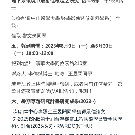
地下水環境中放射性核種之研究
指導老師 : 李傳斌博
士
1.賴有源 中山醫學大學 醫學影像暨放射科學系(二年
級)
備取:鄭文筑同學
五、
報到時間：2025年6月9日（一）至6月30日
（一）10:00~12:00
報到地點：清華大學同位素館210室
聯絡人: 李傳斌博士 助教 : 王昱閎同學
若無法於上述時間辦理報到，或者尚有任何疑問，都
歡迎您來電或寄信(MAIL)告知，謝謝！
六、暑期專題研究計畫研究成果(2023~)
[恭賀]本中心專題生王昱閎同學獲得最佳論文
獎-2025ISME第十屆台灣機電工程國際學會暨全國學
術研討會(2025/5/3) - RWRDC(NTHU)