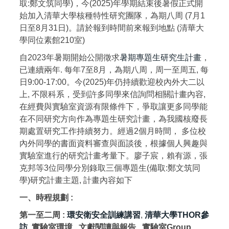
取:鄭文筑同學)，今(2025)年學期結束後暑假正式開
始加入清華大學核種特性研究團隊，為期八周 (7月1
日至8月31日)。請於報到時間前來報到地點 (清華大
學同位素館210室)
自2023年暑期開始公開徵求
暑期專題生研究生計畫
，
已連續兩年. 每年7至8月，為期八周，周一至周五, 每
日9:00-17:00。今(2025)年仍持續歡迎校內外大二以
上, 不限科系，受到許多同學來信詢問相關計畫內容,
在經費與實驗室資源有限條件下，爭取讓更多同學能
在不同研究方向作為專題生研究計畫，為我國核廢長
期處置研究工作持續努力。經過2個月時間， 多位校
內外同學的書面資料審查與面談後，根據個人興趣與
實驗室進行的研究計畫考量下。廖子宸，賴有源，張
克邦等3位同學分別錄取三個專題生(備取:鄭文筑同
學)研究計畫主題, 計畫內容如下
一、時程規劃 :
第一至二周 :
環安衛安全訓練講習
,
清華大學THOR參
訪
, 實驗室環境 , 文獻閱讀與報告 , 實驗室Group