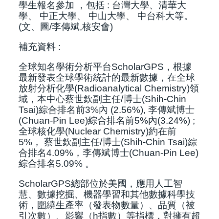
學生報名參加
，包括 :
台灣大學
、
清華大
學
、
中正大學
、
中山大學
、
中台科大等
。
(文
、
圖/李傳斌,核安會)
補充資料 :
全球知名學術分析平台
ScholarGPS
，根據
最新發表全球學術統計的最新數據
，
在全球
放射分析化學(
Radioanalytical Chemistry)領
域
，
本中心蔡世欽副主任/博士(Shih-Chin
Tsai)綜合排名前3%內 (2.56%), 李傳斌博士
(Chuan-Pin Lee)綜合排名前5%內(3.24%) ;
全球核化學(Nuclear Chemistry)約在前
5%
，
蔡世欽副主任/博士(Shih-Chin Tsai)綜
合排名4.09%
，李傳斌博士(Chuan-Pin Lee)
綜合排名5.09%
。
ScholarGPS總部位於美國，應用人工智
慧、數據挖掘、機器學習和其他數據科學技
術，圍繞生產率（發表物數量）、品質（被
引次數）、影響（h指數）等指標，對擁有超