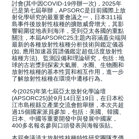
討會(其中因COVID-19停辦一次)，2025年
已是第七屆舉辦
，
APSORC是目前國際上放
射化學研究的最重要會議之一，日本311福
島事件後放射性核種的擴散威脅增大
，其影
響範圍從地表到海洋
，
受到亞太各國的重點
關注
，本屆APSORC25
主題內容涵蓋尖端與
最新的各種放射性核種分析技術與鑑定儀器
(如, 應用加速器質譜儀鑑定超低活度放射性
核種方法)、監測設備和理論研究，包括 : 地
球的古岩漿到探索大氣層、水圈、生物圈和
放射性核種的基本性質和相互作用，進一步
了解放射性核種在環境中遷移行為。
今(2025)年
第七屆亞太放射化學論壇
(APSORC25)
於9月14日至19日
，
在日本松
江市島根縣立產業交流會館舉辦，本次共超
過15個國家派員參加，包括：美國、韓國、
日本、中國等重要開發中與發展中國家，
400多名報名參與口頭發表與海報張貼。
本屆會議清大放射性核種特性研究團隊李傳