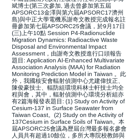
斌博士(第三次參加, 過去曾參加第五屆
APSORC13金澤與第六屆APSORC17濟州
島)
與中正大學電機系謝奇文教授完成報名註
冊參加第七屆APSORC25會議
，
於9月17日
(三)上午10點 Session P4-
Radionuclide
Migration Dynamics: Radioactive Waste
Disposal and Environmental Impact
Assessment
，
由謝奇文教授進行口頭報告
題目: Application AI-Enhanced Multivariate
Association Analysis (MAA) for Radiation
Monitoring Prediction Model in Taiwan
。此
外
，我國
核安會
輻射偵測中心
尤建偉技正
、
陳俊豪技士
、
輻防組環境科
林士軒技士均全
程與會
，其中
，
輻射偵測中心環境分析組亦
有2篇海報發表
題目: (1) Study on Activity of
Cesium-137 in Surface Seawater from
Taiwan Coast
。(2) Study on the Activity of
137Cesium in Surface Soils of Taiwan
。
本
屆APSORC25會議為
歷屆
台灣
最多報名參會
人員共有
超過10餘位
，
多所大專院校教師與