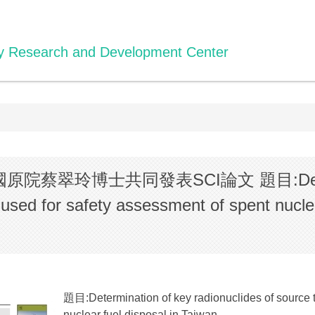
gy Research and Development Center
翠玲博士共同發表SCI論文 題目:Determin
used for safety assessment of spent nuclea
題目:Determination of key radionuclides of source t
nuclear fuel disposal in Taiwan