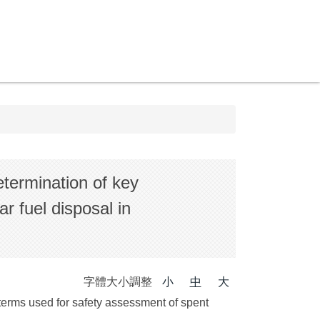
ation of key
r fuel disposal in
字體大小調整
小
中
大
erms used for safety assessment of spent