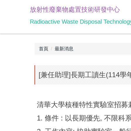
跳
放射性廢棄物處置技術研發中心
到
主
Radioactive Waste Disposal Technolo
要
內
容
區
首頁
最新消息
[兼任助理]長期工讀生(114
清華大學核種特性實驗室招募兼任助
1. 條件 : 以長期優先, 不限