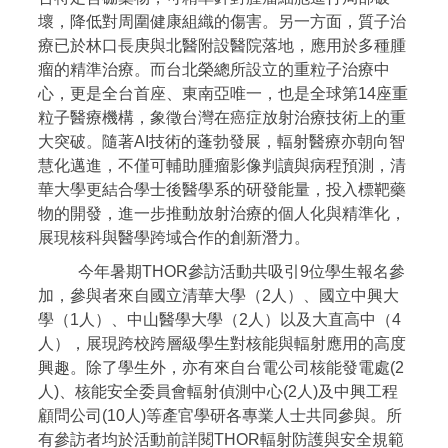
壞，降低對周圍健康組織的傷害。另一方面，質子治
療已於林口長庚與北醫附設醫院落地，應用於多種腫
瘤的精準治療。而台北榮總所設立的重粒子治療中
心，更是全台首座、東南亞唯一，也是全球第14座重
粒子醫療機構，象徵台灣在癌症放射治療技術上的重
大突破。隨著AI技術的蓬勃發展，輻射醫療亦朝向智
慧化邁進，不僅可輔助腫瘤影像判讀與病程預測，清
華大學更結合學士後醫學系的研發能量，投入標靶藥
物的開發，進一步推動放射治療的個人化與精準化，
展現核科與醫學跨域合作的創新潛力。
今年暑期THOR參訪活動共吸引9位學生報名參
加，參與者來自國立清華大學（2人）、國立中興大
學（1人）、中山醫學大學（2人）以及大直高中（4
人），展現跨校跨層級學生對核能與輻射應用的高度
興趣。除了學生外，亦有來自台電公司核能發電處(2
人)、核能安全委員會輻射偵測中心(2人)及中興工程
顧問公司(10人)等產官學研各專業人士共同參與。所
有參訪者均於活動前詳閱THOR輻射防護與安全規範