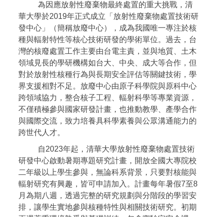
為因應放射性廢棄物最終處置的重大挑戰，清
華大學於2019年正式成立「放射性廢棄物處置技術研
發中心」（簡稱放廢中心），成為我國唯一專注於核
種與輻射特性等核心技術研發的學術單位。過去，台
灣的核廢處置工作主要由台電主責，並與地質、土木
領域見長的學研機構如台大、中央、成大等合作，但
對於放射性核種行為與長期安全評估等關鍵技術，學
界支援相對不足。放廢中心由原子科學院與原科中心
跨領域協力，整合核子工程、輻射科學等專業資源，
不僅積極參與國家研發計畫，也推動教學、產學合作
與國際交流，致力培養具科學素養與公眾溝通能力的
跨世代人才。
自2023年起，清華大學放射性廢棄物處置技術
研發中心啟動暑期專題研究計畫，開放全國大專院校
二年級以上學生參與，無論科系背景，只要對核能與
輻射研究有興趣，皆可申請加入。計畫每年暑假7至8
月為期八週，透過完整的研究規劃與分階段的學習安
排，讓學生實地參與核種特性與相關技術研究。初期