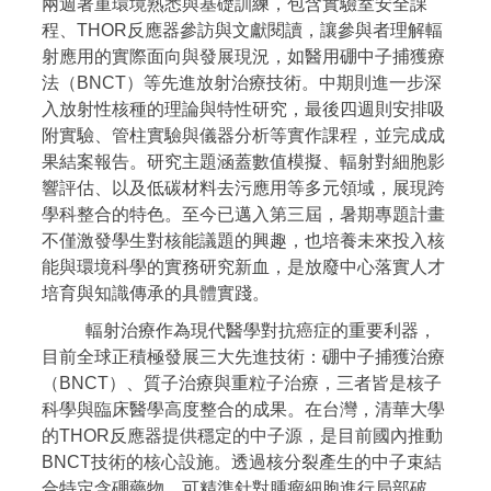
兩週著重環境熟悉與基礎訓練，包含實驗室安全課
程、THOR反應器參訪與文獻閱讀，讓參與者理解輻
射應用的實際面向與發展現況，如醫用硼中子捕獲療
法（BNCT）等先進放射治療技術。中期則進一步深
入放射性核種的理論與特性研究，最後四週則安排吸
附實驗、管柱實驗與儀器分析等實作課程，並完成成
果結案報告。研究主題涵蓋數值模擬、輻射對細胞影
響評估、以及低碳材料去污應用等多元領域，展現跨
學科整合的特色。至今已邁入第三屆，暑期專題計畫
不僅激發學生對核能議題的興趣，也培養未來投入核
能與環境科學的實務研究新血，是放廢中心落實人才
培育與知識傳承的具體實踐。
輻射治療作為現代醫學對抗癌症的重要利器，
目前全球正積極發展三大先進技術：硼中子捕獲治療
（BNCT）、質子治療與重粒子治療，三者皆是核子
科學與臨床醫學高度整合的成果。在台灣，清華大學
的THOR反應器提供穩定的中子源，是目前國內推動
BNCT技術的核心設施。透過核分裂產生的中子束結
合特定含硼藥物，可精準針對腫瘤細胞進行局部破