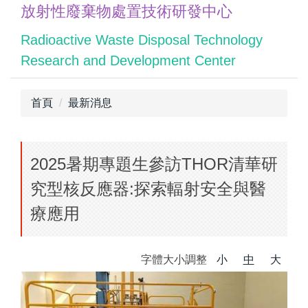
放射性廢棄物處置技術研發中心
跳
到
Radioactive Waste Disposal Technology
主
Research and Development Center
要
內
容
首頁
最新消息
區
2025暑期專題生參訪THOR清華研
究型核反應器:探索輻射安全與醫
療應用
字體大小調整
小
中
大