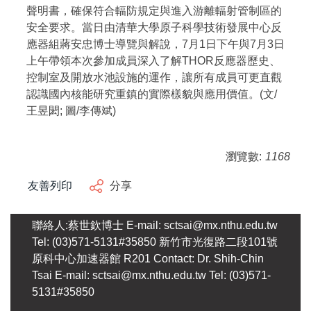
聲明書，確保符合輻防規定與進入游離輻射管制區的
安全要求。當日由清華大學原子科學技術發展中心反
應器組蔣安忠博士導覽與解說，7月1日下午與7月3日
上午帶領本次參加成員深入了解THOR反應器歷史
、
控制室及開放水池設施的運作，讓所有成員可更直觀
認識國內核能研究重鎮的實際樣貌與應用價值。(文/
王昱閎; 圖/李傳斌)
瀏覽數:
1168
友善列印
分享
聯絡人:蔡世欽博士 E-mail: sctsai@mx.nthu.edu.tw
Tel: (03)571-5131#35850 新竹市光復路二段101號
原科中心加速器館 R201 Contact: Dr. Shih-Chin
Tsai E-mail: sctsai@mx.nthu.edu.tw Tel: (03)571-
5131#35850