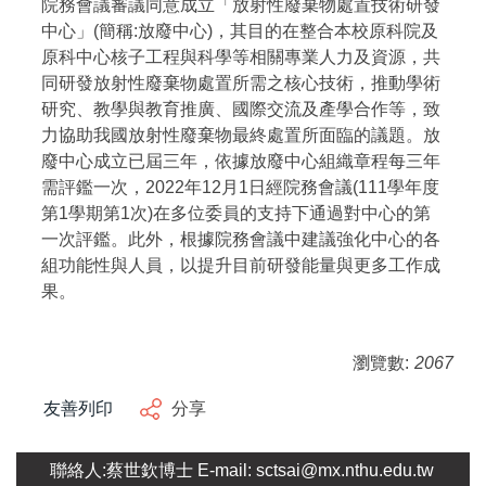
院務會議審議同意成立「放射性廢棄物處置技術研發
中心」(簡稱:放廢中心)，其目的在整合本校原科院及
原科中心核子工程與科學等相關專業人力及資源，共
同研發放射性廢棄物處置所需之核心技術，推動學術
研究、教學與教育推廣、國際交流及產學合作等，致
力協助我國放射性廢棄物最終處置所面臨的議題。放
廢中心成立已屆三年，依據放廢中心組織章程每三年
需評鑑一次，2022年12月1日經院務會議(111學年度
第1學期第1次)在多位委員的支持下通過對中心的第
一次評鑑。此外，根據院務會議中建議強化中心的各
組功能性與人員，以提升目前研發能量與更多工作成
果。
瀏覽數:
2067
友善列印
分享
聯絡人:蔡世欽博士 E-mail: sctsai@mx.nthu.edu.tw