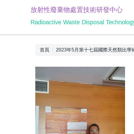
跳
放射性廢棄物處置技術研發中心
到
主
Radioactive Waste Disposal Technolo
要
內
容
區
首頁
2023年5月第十七屆國際天然類比學