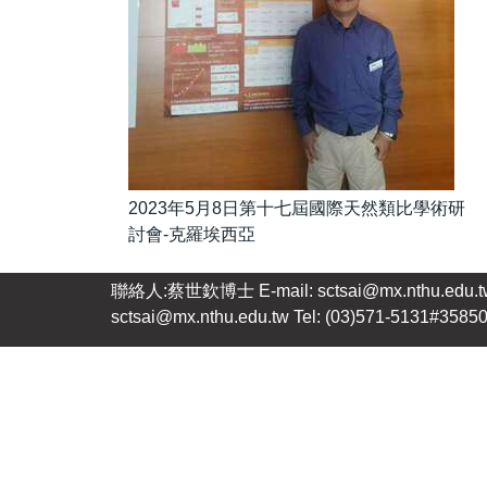
2023年5月8日第十七屆國際天然類比學術研
討會-克羅埃西亞
聯絡人:蔡世欽博士 E-mail: sctsai@mx.nthu.edu.t
sctsai@mx.nthu.edu.tw Tel: (03)571-5131#3585